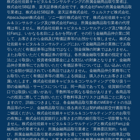
株式会社佐銀キャピタル＆コンサルティングの所属金融商品取引業者は、
株式会社SBI証券、楽天証券株式会社です。株式会社Fanの所属金融商品取
引業者は、株式会社SBI証券、楽天証券株式会社、ウェルスナビ株式会社、
AlpacaJapan株式会社、ソニー銀行株式会社です。株式会社佐銀キャピタ
ル＆コンサルティング及び株式会社Fanは、所属金融商品取引業者の代理
権は有しません。株式会社佐銀キャピタル＆コンサルティング及び株式会
社Fanは、いかなる名目によるかを問わず、その行う金融商品仲介業に関
して、お客さまから金銭及び有価証券等のお預かりを致しません。株式会
社佐銀キャピタル＆コンサルティングにおいて金融商品仲介業務にてお取
引いただく有価証券等は預金ではなく、預金保険の対象ではありません。
またお取引いただく有価証券の管理は、各所属金融取引業者の指定する方
法により取扱い、投資者保護基金による支払いの対象となります。金融商
品仲介業務等にてお取引いただく有価証券等については、払い込みいただ
いた金額が保証されている商品ではありません。金融商品仲介業務等にて
お取引いただく有価証券等の運用による損益は、購入されたお客さまに帰
属いたします。株式会社佐銀キャピタル＆コンサルティングで取り扱う一
部の金融商品・サービスについては、同一商品であっても、佐賀銀行の窓
口では取扱いに違いがあり、手数料等が異なる場合があります。各商品等
への投資に際してご負担いただく手数料等及びリスクは商品ごとに異なり
ますので、詳細につきましては、各金融商品取引業者のWEBサイトの当該
商品等のページ、金融商品取引法に係る表示又は契約締結前交付書面等を
ご確認ください。株式会社佐銀キャピタル＆コンサルティングとのお取引
の有無は、株式会社佐賀銀行とお客さまの間の銀行取引に一切影響を与え
ません。株式会社佐銀キャピタル＆コンサルティングと株式会社Fanは金
融商品仲介業者であり、所属金融商品取引業者と「業務委託契約」を結
び、所属金融商品取引業者の研修等を通じて情報や法令順守の指導及び取
扱い商品等の提供を受け、お客さまのお取引を所属金融商品取引業者に仲