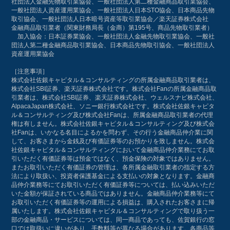
社団法人金融先物取引業協会、一般社団法人第二種金融商品取引業協会、
一般社団法人資産運用業協会、一般社団法人日本STO協会、日本商品先物
取引協会、一般社団法人日本暗号資産等取引業協会／楽天証券株式会社
金融商品取引業者（関東財務局長（金商）第195号、商品先物取引業者）
加入協会：日本証券業協会、一般社団法人金融先物取引業協会、一般社
団法人第二種金融商品取引業協会、日本商品先物取引協会、一般社団法人
資産運用業協会
［注意事項］
株式会社佐銀キャピタル＆コンサルティングの所属金融商品取引業者は、
株式会社SBI証券、楽天証券株式会社です。株式会社Fanの所属金融商品取
引業者は、株式会社SBI証券、楽天証券株式会社、ウェルスナビ株式会社、
AlpacaJapan株式会社、ソニー銀行株式会社です。株式会社佐銀キャピタ
ル＆コンサルティング及び株式会社Fanは、所属金融商品取引業者の代理
権は有しません。株式会社佐銀キャピタル＆コンサルティング及び株式会
社Fanは、いかなる名目によるかを問わず、その行う金融商品仲介業に関
して、お客さまから金銭及び有価証券等のお預かりを致しません。株式会
社佐銀キャピタル＆コンサルティングにおいて金融商品仲介業務にてお取
引いただく有価証券等は預金ではなく、預金保険の対象ではありません。
またお取引いただく有価証券の管理は、各所属金融取引業者の指定する方
法により取扱い、投資者保護基金による支払いの対象となります。金融商
品仲介業務等にてお取引いただく有価証券等については、払い込みいただ
いた金額が保証されている商品ではありません。金融商品仲介業務等にて
お取引いただく有価証券等の運用による損益は、購入されたお客さまに帰
属いたします。株式会社佐銀キャピタル＆コンサルティングで取り扱う一
部の金融商品・サービスについては、同一商品であっても、佐賀銀行の窓
口では取扱いに違いがあり、手数料等が異なる場合があります。各商品等