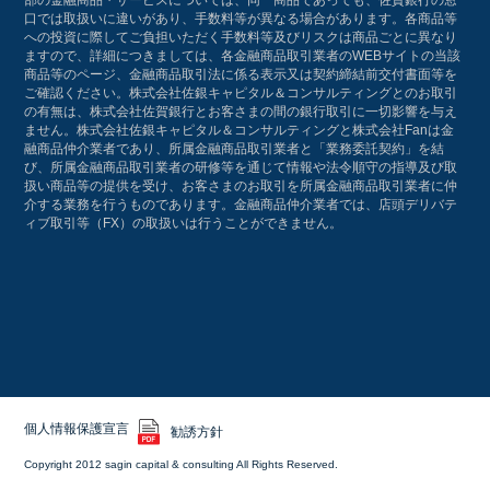
口では取扱いに違いがあり、手数料等が異なる場合があります。各商品等
への投資に際してご負担いただく手数料等及びリスクは商品ごとに異なり
ますので、詳細につきましては、各金融商品取引業者のWEBサイトの当該
商品等のページ、金融商品取引法に係る表示又は契約締結前交付書面等を
ご確認ください。株式会社佐銀キャピタル＆コンサルティングとのお取引
の有無は、株式会社佐賀銀行とお客さまの間の銀行取引に一切影響を与え
ません。株式会社佐銀キャピタル＆コンサルティングと株式会社Fanは金
融商品仲介業者であり、所属金融商品取引業者と「業務委託契約」を結
び、所属金融商品取引業者の研修等を通じて情報や法令順守の指導及び取
扱い商品等の提供を受け、お客さまのお取引を所属金融商品取引業者に仲
介する業務を行うものであります。金融商品仲介業者では、店頭デリバテ
ィブ取引等（FX）の取扱いは行うことができません。
個人情報保護宣言
勧誘方針
Copyright 2012 sagin capital & consulting All Rights Reserved.