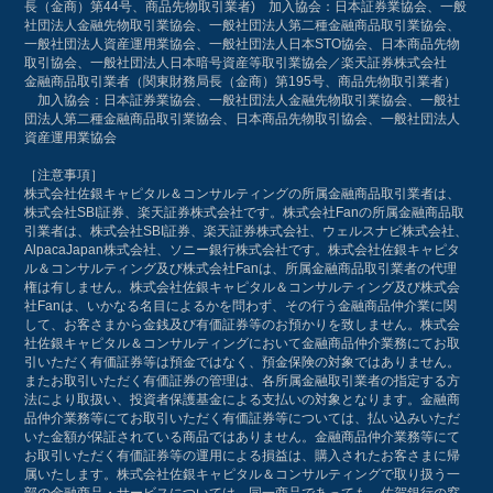
長（金商）第44号、商品先物取引業者) 加入協会：日本証券業協会、一般
社団法人金融先物取引業協会、一般社団法人第二種金融商品取引業協会、
一般社団法人資産運用業協会、一般社団法人日本STO協会、日本商品先物
取引協会、一般社団法人日本暗号資産等取引業協会／楽天証券株式会社
金融商品取引業者（関東財務局長（金商）第195号、商品先物取引業者）
加入協会：日本証券業協会、一般社団法人金融先物取引業協会、一般社
団法人第二種金融商品取引業協会、日本商品先物取引協会、一般社団法人
資産運用業協会
［注意事項］
株式会社佐銀キャピタル＆コンサルティングの所属金融商品取引業者は、
株式会社SBI証券、楽天証券株式会社です。株式会社Fanの所属金融商品取
引業者は、株式会社SBI証券、楽天証券株式会社、ウェルスナビ株式会社、
AlpacaJapan株式会社、ソニー銀行株式会社です。株式会社佐銀キャピタ
ル＆コンサルティング及び株式会社Fanは、所属金融商品取引業者の代理
権は有しません。株式会社佐銀キャピタル＆コンサルティング及び株式会
社Fanは、いかなる名目によるかを問わず、その行う金融商品仲介業に関
して、お客さまから金銭及び有価証券等のお預かりを致しません。株式会
社佐銀キャピタル＆コンサルティングにおいて金融商品仲介業務にてお取
引いただく有価証券等は預金ではなく、預金保険の対象ではありません。
またお取引いただく有価証券の管理は、各所属金融取引業者の指定する方
法により取扱い、投資者保護基金による支払いの対象となります。金融商
品仲介業務等にてお取引いただく有価証券等については、払い込みいただ
いた金額が保証されている商品ではありません。金融商品仲介業務等にて
お取引いただく有価証券等の運用による損益は、購入されたお客さまに帰
属いたします。株式会社佐銀キャピタル＆コンサルティングで取り扱う一
部の金融商品・サービスについては、同一商品であっても、佐賀銀行の窓