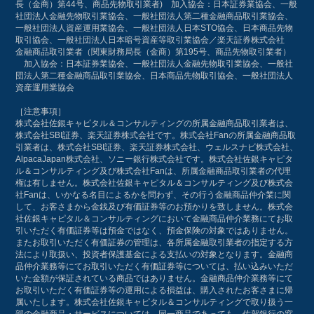
長（金商）第44号、商品先物取引業者) 加入協会：日本証券業協会、一般
社団法人金融先物取引業協会、一般社団法人第二種金融商品取引業協会、
一般社団法人資産運用業協会、一般社団法人日本STO協会、日本商品先物
取引協会、一般社団法人日本暗号資産等取引業協会／楽天証券株式会社
金融商品取引業者（関東財務局長（金商）第195号、商品先物取引業者）
加入協会：日本証券業協会、一般社団法人金融先物取引業協会、一般社
団法人第二種金融商品取引業協会、日本商品先物取引協会、一般社団法人
資産運用業協会
［注意事項］
株式会社佐銀キャピタル＆コンサルティングの所属金融商品取引業者は、
株式会社SBI証券、楽天証券株式会社です。株式会社Fanの所属金融商品取
引業者は、株式会社SBI証券、楽天証券株式会社、ウェルスナビ株式会社、
AlpacaJapan株式会社、ソニー銀行株式会社です。株式会社佐銀キャピタ
ル＆コンサルティング及び株式会社Fanは、所属金融商品取引業者の代理
権は有しません。株式会社佐銀キャピタル＆コンサルティング及び株式会
社Fanは、いかなる名目によるかを問わず、その行う金融商品仲介業に関
して、お客さまから金銭及び有価証券等のお預かりを致しません。株式会
社佐銀キャピタル＆コンサルティングにおいて金融商品仲介業務にてお取
引いただく有価証券等は預金ではなく、預金保険の対象ではありません。
またお取引いただく有価証券の管理は、各所属金融取引業者の指定する方
法により取扱い、投資者保護基金による支払いの対象となります。金融商
品仲介業務等にてお取引いただく有価証券等については、払い込みいただ
いた金額が保証されている商品ではありません。金融商品仲介業務等にて
お取引いただく有価証券等の運用による損益は、購入されたお客さまに帰
属いたします。株式会社佐銀キャピタル＆コンサルティングで取り扱う一
部の金融商品・サービスについては、同一商品であっても、佐賀銀行の窓