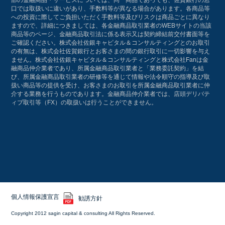
口では取扱いに違いがあり、手数料等が異なる場合があります。各商品等
への投資に際してご負担いただく手数料等及びリスクは商品ごとに異なり
ますので、詳細につきましては、各金融商品取引業者のWEBサイトの当該
商品等のページ、金融商品取引法に係る表示又は契約締結前交付書面等を
ご確認ください。株式会社佐銀キャピタル＆コンサルティングとのお取引
の有無は、株式会社佐賀銀行とお客さまの間の銀行取引に一切影響を与え
ません。株式会社佐銀キャピタル＆コンサルティングと株式会社Fanは金
融商品仲介業者であり、所属金融商品取引業者と「業務委託契約」を結
び、所属金融商品取引業者の研修等を通じて情報や法令順守の指導及び取
扱い商品等の提供を受け、お客さまのお取引を所属金融商品取引業者に仲
介する業務を行うものであります。金融商品仲介業者では、店頭デリバテ
ィブ取引等（FX）の取扱いは行うことができません。
個人情報保護宣言
勧誘方針
Copyright 2012 sagin capital & consulting All Rights Reserved.